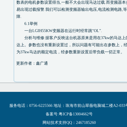
数表的电机参数设置得当,一般不大会出现马达过载.而变频器
易出现过载报警.我们可以检测变频器输出电压,电流检测电路,
障.
6.1举例
一台LGIH55KW变频器在运行时经常跳“OL”.
分析与维修:据客户反映这台机器原来是用在37kw的马达上的
达上。参数也没有重新设置过，所以问题有可能出在参数上，
为37kw马达的额定电流，经参数重新设置后带负载一切正常。
更新作者：鑫广通
服务电话：0756-6225566 地址：珠海市前山翠薇电脑城二楼A2-033
备案号:粤ICP备13004662号
网站技术支持QQ：2467185260