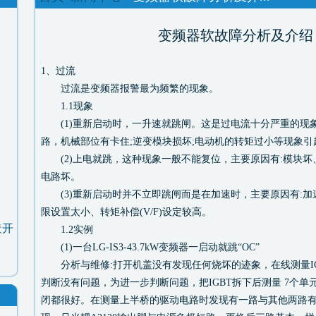
变频器软故障分析及介绍
1、过流
过流是变频器报警最为频繁的现象。
1.1现象
(1)重新启动时，一升速就跳闸。这是过电流十分严重的现象
路，机械部位有卡住;逆变模块损坏;电动机的转矩过小等现象引
(2)上电就跳，这种现象一般不能复位，主要原因有:模块坏
电路坏。
(3)重新启动时并不立即跳闸而是在加速时，主要原因有:加
限设置太小、转矩补偿(V/F)设定较高。
造开
1.2实例
(1)一台LG-IS3-43.7kW变频器一启动就跳“OC”
分析与维修:打开机盖没有发现任何烧坏的迹象，在线测量IGBT(7
判断没有问题，为进一步判断问题，把IGBT拆下后测量 7个
闭都很好。在测量上半桥的驱动电路时发现有一路与其他两路