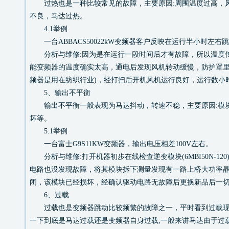
过热也是一种比较常见的故障，主要原因:周围温度过高，
不良，马达过热。
4.1举例
一台ABBACS50022kW变频器客户反映在运行半小时左右跳“
分析与维修:因为是在运行一段时间后才有故障，所以温度
能变频器的温度确实太高，通电后发现风机转动缓慢，防护罩里
频器是用在纺织行业)，经打扫后开机风机运行良好，运行数小
5、输出不平衡
输出不平衡一般表现为马达抖动，转速不稳，主要原因:模
坏等。
5.1举例
一台富士G9S11KW变频器，输出电压相差100V左右。
分析与维修:打开机器初步在线检查逆变模块(6MBI50N-12
电路也没发现故障，将其模块拆下测量发现有一路上桥大功率
闭，该模块已经损坏，经确认驱动电路无故障后更换新品后一
6、过载
过载也是变频器跳动比较频繁的故障之一，平时看到过载现
一下到底是马达过载还是变频器自身过载,一般来讲马达由于过