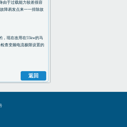
本身由于过载能力较差很容
等故障易发点来一一排除故
，现在改用在55kw的马
经检查变频电流极限设置的
返回
号