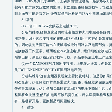
200V，380V系列低于400V)，主要原因:整流桥某一路损坏
都有可能导致欠压故障的出现，其次主回路接触器损坏，导致
阻上面有可能导致欠压.还有就是电压检测电路发生故障而出现
3.1举例
(1)一台CT18.5kW变频器上电跳“Uu”。
分析与维修:经检查这台的整流变频器桥充电电阻都是好的
器动作，因为这台变频器的充电回路不是利用可控硅而是靠接
的，因此认为故障可能出在接触器或控制回路以及电源部分，拆
电接触器工作正常。继而检查24V直流电源，经仔细检查该电压是
后输出的，测量该稳压管已损坏，找一新品更换后上电工作正
(2)一台DANFOSSVLT5004变频器，上电显示正常，但是
跳“DCLINKUNDERVOLT”(直流回路电压低)。
分析与维修:这台变频器从现象上看比较特别，但是你如果
那么复杂，该变频器同样也是通过充电回路，接触器来完成充
任何异常现象，估计是加负载时直流回路的电压下降所引起，
整流桥全波整流,然后由电容平波后提供的，所以应着重检查整
有一路桥臂开路，更换新品后问题解决。
4、过热