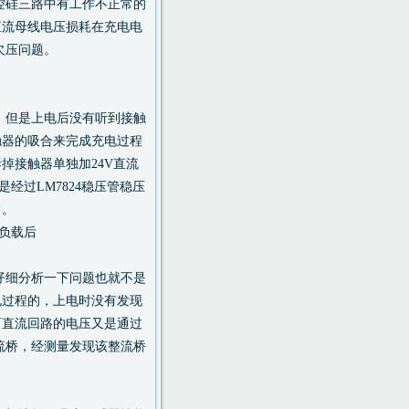
或可控硅三路中有工作不正常的
直流母线电压损耗在充电电
欠压问题。
，但是上电后没有听到接触
触器的吸合来完成充电过程
掉接触器单独加24V直流
经过LM7824稳压管稳压
常。
加负载后
仔细分析一下问题也就不是
电过程的，上电时没有发现
而直流回路的电压又是通过
流桥，经测量发现该整流桥