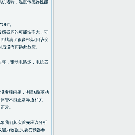
风机堵转，温度传感器性能
OH”。
传感器坏的可能性不大，可
面堵满了很多棉絮(因该变
时后没有再跳此故障。
块坏，驱动电路坏，电抗器
0)没发现问题，测量6路驱动
晶体管不能正常导通和关
切正常。
象我们其实首先应该分析
载能力较强,只要变频器参