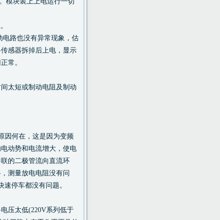
样。模块装上上电运行一切
位。
动电路也没有异常现象，估
路传感器拆掉后上电，显示
切正常。
间太短或制动电阻及制动
原因何在，这是因为变频
的电动势和电流增大，使电
并联的二极管流向直流环
路，测量放电电阻没有问
且快速停车都没有问题。
太低(220V系列低于