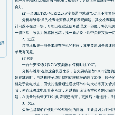
现一只光耦A3120输出脚与电源负极短路，更换后三路基本一
良好。
(2)一台BELTRO-VERT2.2kW变频通电就跳“OC”且不能复
分析与维修:首先检查逆变模块没有发现问题。其次检查驱
计问题不在这一块，可能出在过流信号处理这一部位，将其电
一切正常，故认为传感器已坏，找一新品换上后带负载实验一
2、过压
南路
过电压报警一般是出现在停机的时候，其主要原因是减速时
单元有问题。
(1)实例
一台台安N2系列3.7kW变频器在停机时跳“OU”。
分析与维修:在修这台机器之前，首先要搞清楚“OU”报警的
器在减速时，电动机转子绕组切割旋转磁场的速度加快，转子
机处于发电状态，回馈的能量通过逆变环节中与大功率开关管
节，使直流母线电压升高所致，所以我们应该着重检查制动回
题，在测量制动管(ET191)时发现已击穿，更换后上电运行，
3、欠压
欠压也是我们在使用中经常碰到的问题。主要是因为主回路电压